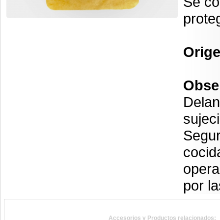
Se co
prote
Orig
Obse
Delan
sujec
Segur
cocid
opera
por l
Accesorios y Productos relacionados: