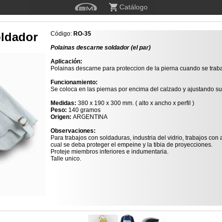
Catálogo
oldador
Código:
RO-35
Polainas descarne soldador (el par)
Aplicación:
Polainas descarne para proteccion de la pierna cuando se trabaj
Funcionamiento:
Se coloca en las piernas por encima del calzado y ajustando su
Medidas:
380 x 190 x 300 mm. ( alto x ancho x perfil )
Peso:
140 gramos
Origen:
ARGENTINA
Observaciones:
Para trabajos con soldaduras, industria del vidrio, trabajos con
cual se deba proteger el empeine y la tibia de proyecciones.
Proteje miembros inferiores e indumentaria.
Talle unico.