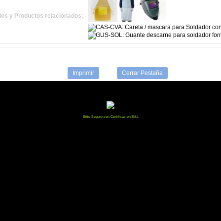
os y Productos relacionados:
Imprimir
Cerrar Pestaña
Sitio Seguro con Certificación SSL