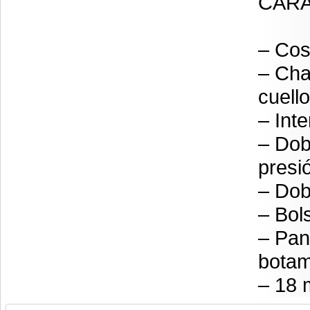
CARA
– Cos
– Cha
cuello
– Int
– Dob
presi
– Dob
– Bol
– Pant
botam
– 18 