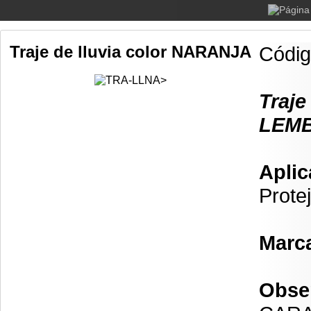
Traje de lluvia color NARANJA
Códi
Traje
LEMB
Aplic
Prote
Marc
Obse