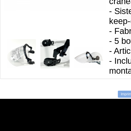
crane
- Sis
keep-
- Fab
- 5 b
- Arti
- Inc
monta
Imprim