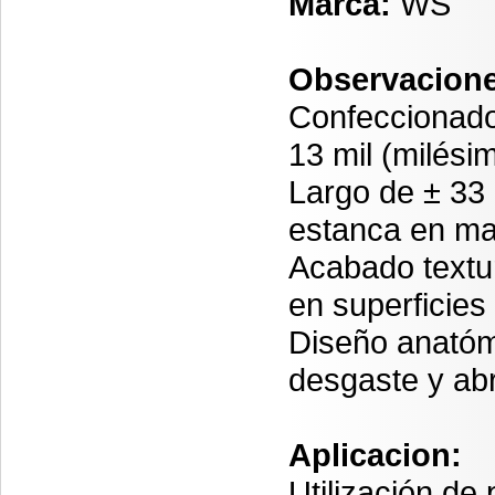
Marca:
WS
Observacione
Confeccionado 
13 mil (milés
Largo de ± 33 
estanca en ma
Acabado textu
en superficie
Diseño anatómic
desgaste y ab
Aplicacion:
Utilización de 