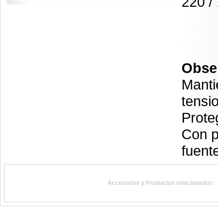
220 /
Obse
Manti
tensi
Prote
Con p
fuent
Accesorios y Productos relacionados: