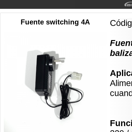
Fuente switching 4A
Códi
Fuen
baliz
Aplic
Alimen
cuand
Func