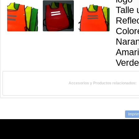
Talle 
Reflec
Color
Naran
Amari
Verde
Accesorios y Productos relacionados:
Imprim