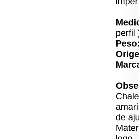
imper
Medi
perfil 
Peso
Orig
Marc
Obse
Chale
amaril
de aju
Mater
logo