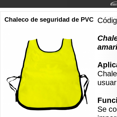
Chaleco de seguridad de PVC
Códi
Chale
amari
Aplic
Chale
usuar
Func
Se co