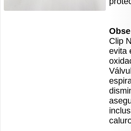
prote
Obse
Clip 
evita 
oxida
Válvul
espira
dismi
asegu
inclu
calur