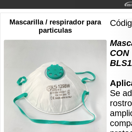
Mascarilla / respirador para
Códi
particulas
Masca
CON 
BLS
Aplic
Se ad
rostro
ampli
compa