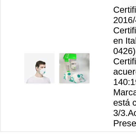
Certi
2016/
Certi
en Ita
0426)
Certi
acuer
140:1
Marca
está 
3/3.A
Prese