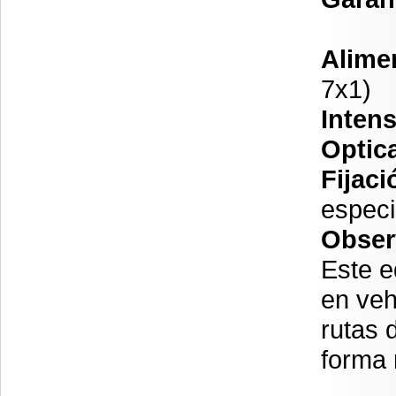
Alime
7x1)
Intens
Optic
Fijaci
especi
Obser
Este e
en veh
rutas 
forma 