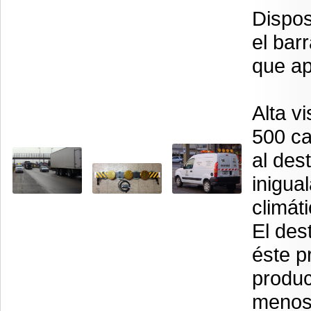
Dispos
el bar
que ap
Alta v
500 ca
al des
inigua
climát
El des
éste p
produc
menos 