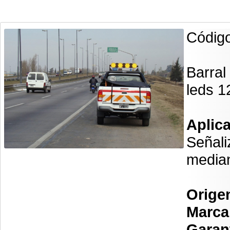
Códig
Barral
leds 1
Aplic
Señali
median
Orige
Marca
Garan